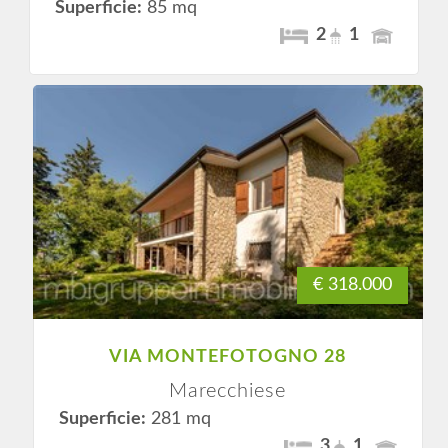
Superficie:
85 mq
2
1
€ 318.000
VIA MONTEFOTOGNO 28
Marecchiese
Superficie:
281 mq
3
1