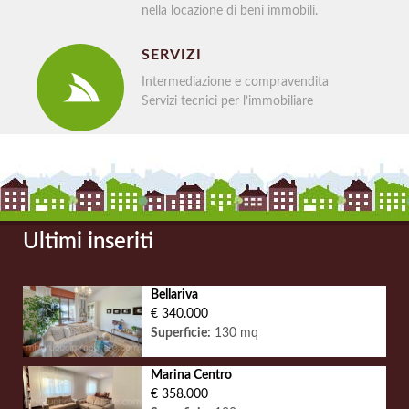
nella locazione di beni immobili.
SERVIZI
Intermediazione e compravendita
Servizi tecnici per l’immobiliare
Ultimi inseriti
Bellariva
€ 340.000
Superficie:
130 mq
Marina Centro
€ 358.000