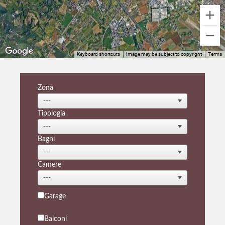
Keyboard shortcuts
Image may be subject to copyright
Terms
Zona
Tipologia
Bagni
Camere
Garage
Balconi