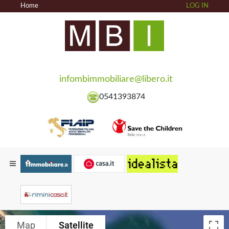
Home
LOG IN
infombimmobiliare@libero.it
0541393874
Map
Satellite