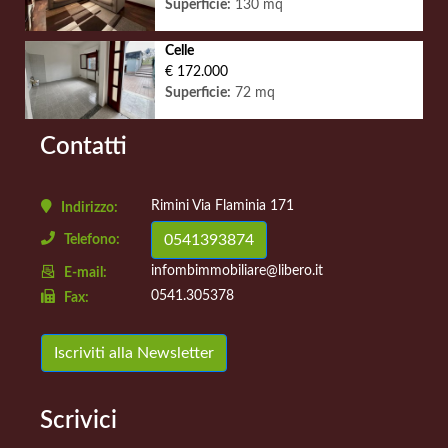
Superficie:
130 mq
Celle
€ 172.000
Superficie:
72 mq
Contatti
Rimini Via Flaminia 171
Indirizzo:
0541393874
Telefono:
infombimmobiliare@libero.it
E-mail:
0541.305378
Fax:
Iscriviti alla Newsletter
Scrivici