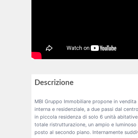
Descrizione
MBI Gruppo Immobiliare propone in vendita 
interna e residenziale, a due passi dal centro
in piccola residenza di solo 6 unità abitative
totale ristrutturazione, un ampio e luminos
posto al secondo piano. Internamente suddiv