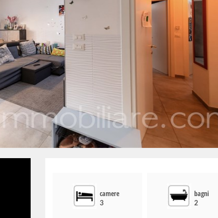
camere
bagni
3
2