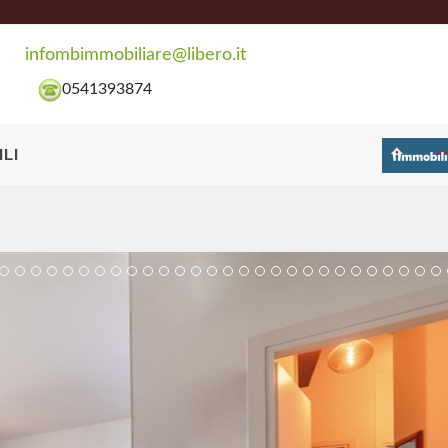
infombimmobiliare@libero.it
0541393874
LI