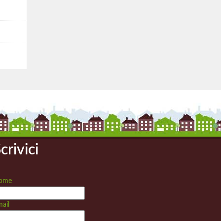
crivici
ome
ail