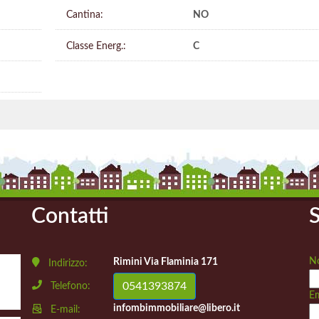
Cantina:
NO
Classe Energ.:
C
Contatti
S
N
Rimini Via Flaminia 171
Indirizzo:
0541393874
Telefono:
Em
infombimmobiliare@libero.it
E-mail: