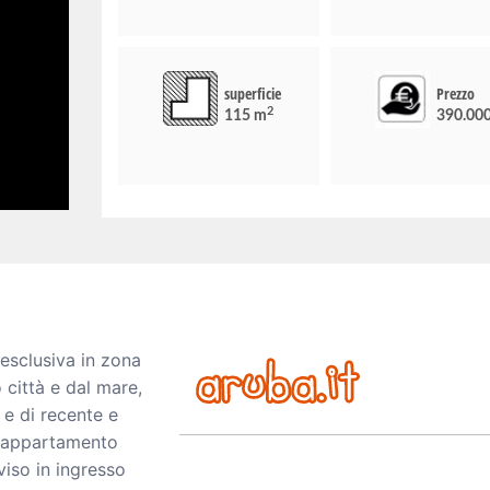
superficie
Prezzo
2
115 m
390.00
esclusiva in zona
 città e dal mare,
 e di recente e
o appartamento
iso in ingresso