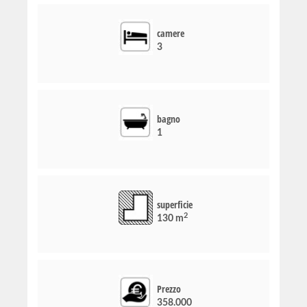
camere
3
bagno
1
superficie
2
130 m
Prezzo
358.000