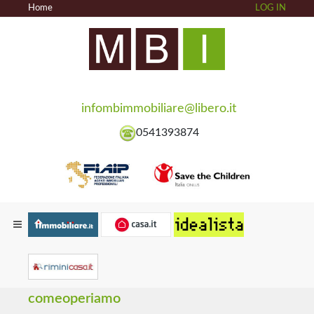
Home
LOG IN
infombimmobiliare@libero.it
0541393874
comeoperiamo