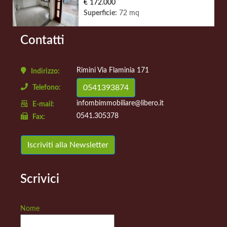
€ 172.000
Superficie:
72 mq
Contatti
Rimini Via Flaminia 171
Indirizzo:
0541393874
Telefono:
infombimmobiliare@libero.it
E-mail:
0541.305378
Fax:
Iscriviti alla Newsletter
Scrivici
Nome