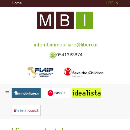
Home
LOG IN
infombimmobiliare@libero.it
0541393874