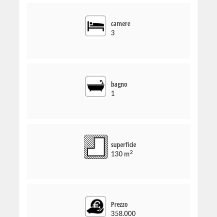
camere
3
bagno
1
superficie
2
130 m
Prezzo
358.000