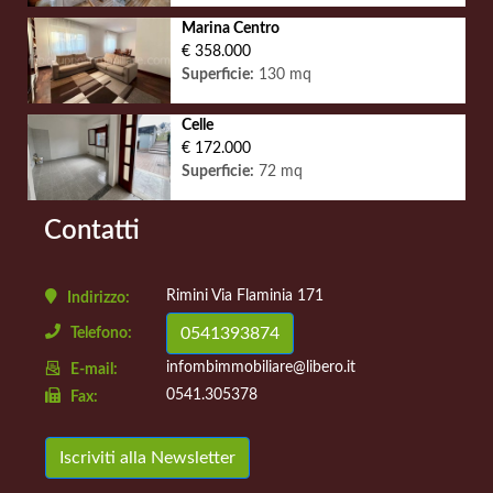
Marina Centro
€ 358.000
Superficie:
130 mq
Celle
€ 172.000
Superficie:
72 mq
Contatti
Rimini Via Flaminia 171
Indirizzo:
0541393874
Telefono:
infombimmobiliare@libero.it
E-mail:
0541.305378
Fax:
Iscriviti alla Newsletter