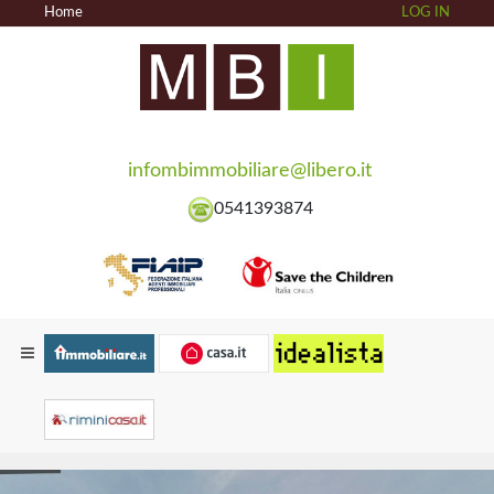
Home
LOG IN
infombimmobiliare@libero.it
0541393874