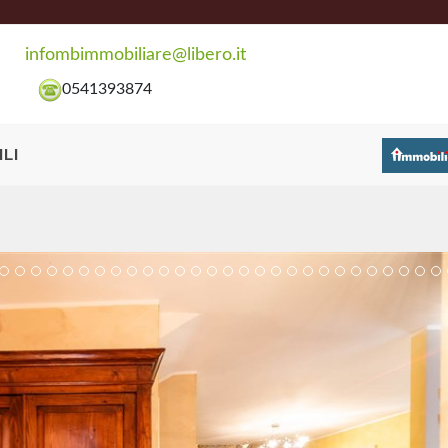
infombimmobiliare@libero.it
0541393874
LI