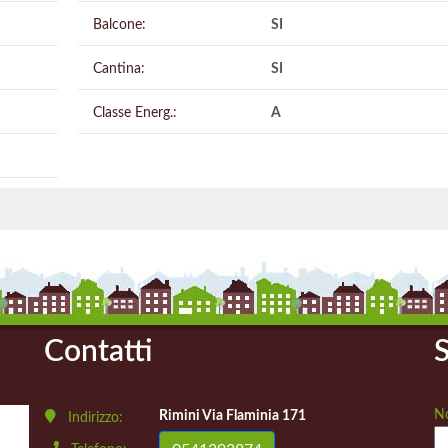
Balcone:
SI
Cantina:
SI
Classe Energ.:
A
Contatti
S
N
Rimini Via Flaminia 171
Indirizzo: