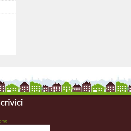
crivici
ome