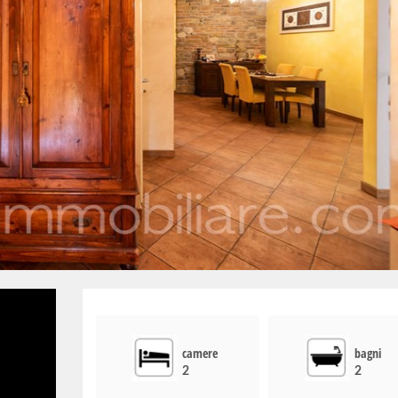
camere
bagni
2
2