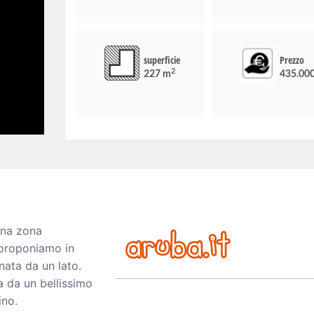
superficie
Prezzo
2
227 m
435.00
 una zona
 proponiamo in
nata da un lato.
a da un bellissimo
ino.