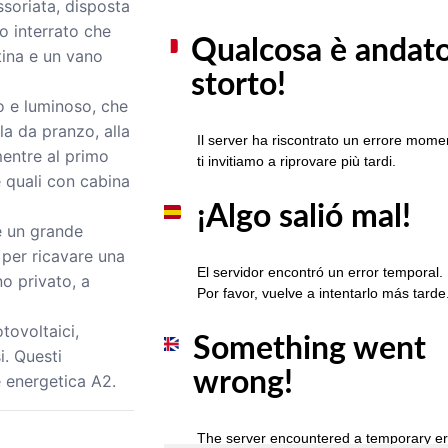
essoriata, disposta
no interrato che
ina e un vano
o e luminoso, che
la da pranzo, alla
mentre al primo
e quali con cabina
e un grande
 per ricavare una
o privato, a
tovoltaici,
si. Questi
e energetica A2.