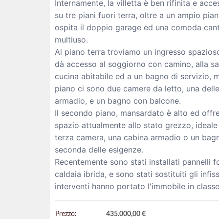
Internamente, la villetta è ben rifinita e acc
su tre piani fuori terra, oltre a un ampio pia
ospita il doppio garage ed una comoda cant
multiuso.
Al piano terra troviamo un ingresso spazios
dà accesso al soggiorno con camino, alla sa
cucina abitabile ed a un bagno di servizio, 
piano ci sono due camere da letto, una dell
armadio, e un bagno con balcone.
Il secondo piano, mansardato è alto ed offr
spazio attualmente allo stato grezzo, ideale
terza camera, una cabina armadio o un bagn
seconda delle esigenze.
Recentemente sono stati installati pannelli fo
caldaia ibrida, e sono stati sostituiti gli infis
interventi hanno portato l'immobile in class
Prezzo:
435.000,00 €