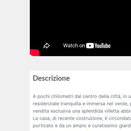
Descrizione
A pochi chilometri dal centro della città, in
residenziale tranquilla e immersa nel verde,
vendita esclusiva una splendida villetta abbi
La casa, di recente costruzione, è circondat
porticato e da un ampio e curatissimo giard