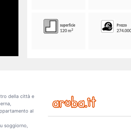
superficie
Prezzo
2
120 m
274.00
tro della città e
terna,
appartamento al
u soggiorno,