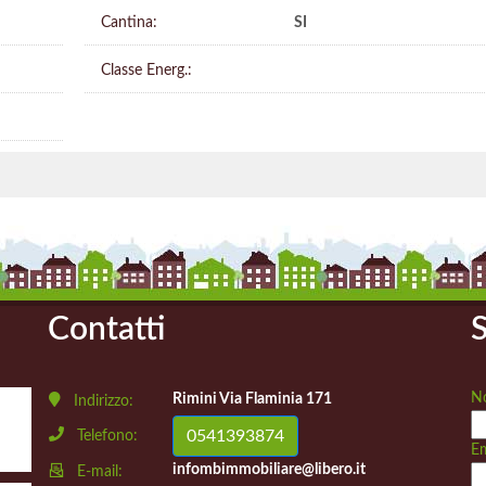
Cantina:
SI
Classe Energ.:
Contatti
S
N
Rimini Via Flaminia 171
Indirizzo:
0541393874
Telefono:
Em
infombimmobiliare@libero.it
E-mail: