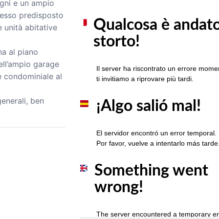
agni e un ampio
gresso predisposto
e unità abitative
a al piano
dell’ampio garage
e condominiale al
generali, ben