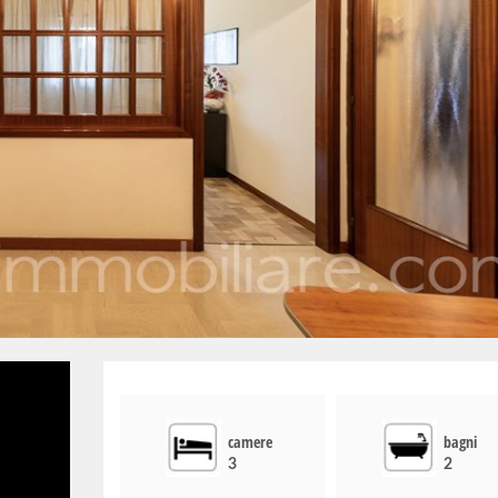
camere
bagni
3
2