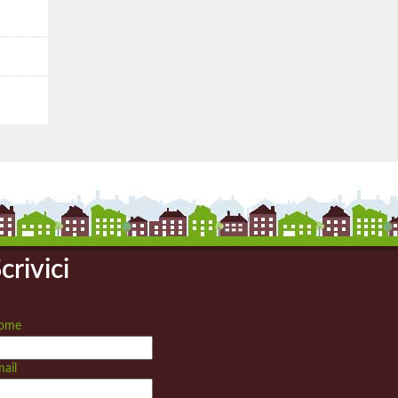
crivici
ome
ail