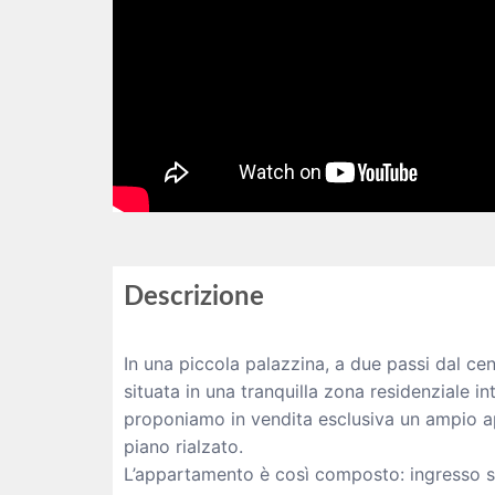
Descrizione
In una piccola palazzina, a due passi dal cen
situata in una tranquilla zona residenziale in
proponiamo in vendita esclusiva un ampio 
piano rialzato.
L’appartamento è così composto: ingresso s