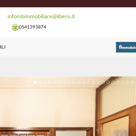
infombimmobiliare@libero.it
0541393874
LI